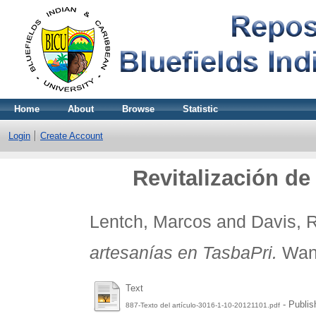
Home
About
Browse
Statistic
Login
Create Account
Revitalización de
Lentch, Marcos
and
Davis, 
artesanías en TasbaPri.
Wani
Text
- Publis
887-Texto del artículo-3016-1-10-20121101.pdf