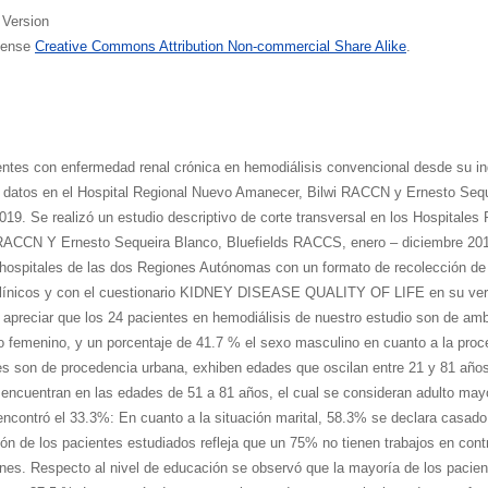
 Version
icense
Creative Commons Attribution Non-commercial Share Alike
.
entes con enfermedad renal crónica en hemodiálisis convencional desde su in
datos en el Hospital Regional Nuevo Amanecer, Bilwi RACCN y Ernesto Seque
19. Se realizó un estudio descriptivo de corte transversal en los Hospitales
ACCN Y Ernesto Sequeira Blanco, Bluefields RACCS, enero – diciembre 2019.
 hospitales de las dos Regiones Autónomas con un formato de recolección de 
clínicos y con el cuestionario KIDNEY DISEASE QUALITY OF LIFE en su ve
apreciar que los 24 pacientes en hemodiálisis de nuestro estudio son de am
 femenino, y un porcentaje de 41.7 % el sexo masculino en cuanto a la proce
s son de procedencia urbana, exhiben edades que oscilan entre 21 y 81 año
ncuentran en las edades de 51 a 81 años, el cual se consideran adulto mayor
ncontró el 33.3%: En cuanto a la situación marital, 58.3% se declara casado
n de los pacientes estudiados refleja que un 75% no tienen trabajos en cont
iones. Respecto al nivel de educación se observó que la mayoría de los pacie