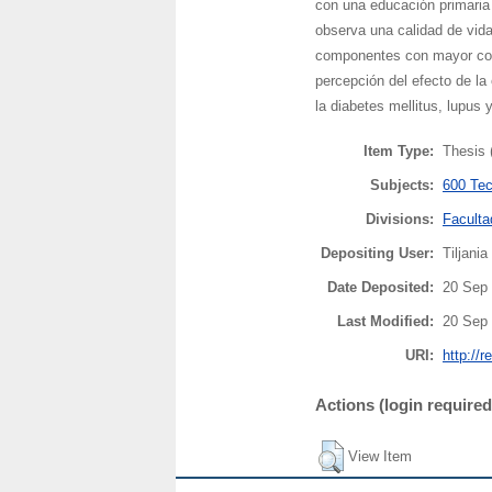
con una educación primaria
observa una calidad de vida
componentes con mayor comp
percepción del efecto de l
la diabetes mellitus, lupus 
Item Type:
Thesis 
Subjects:
600 Tec
Divisions:
Faculta
Depositing User:
Tiljania
Date Deposited:
20 Sep 
Last Modified:
20 Sep 
URI:
http://r
Actions (login required
View Item