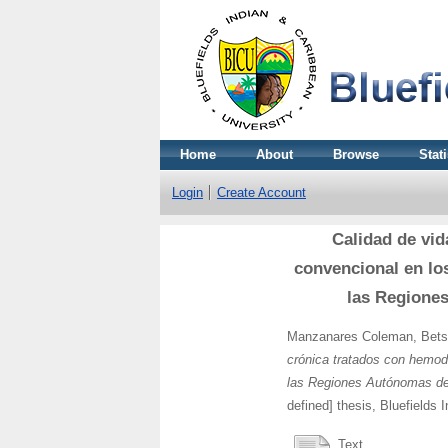
Home
About
Browse
Stati
Login
Create Account
Calidad de vid
convencional en lo
las Regiones
Manzanares Coleman, Bet
crónica tratados con hemod
las Regiones Autónomas de 
defined] thesis, Bluefields 
Text