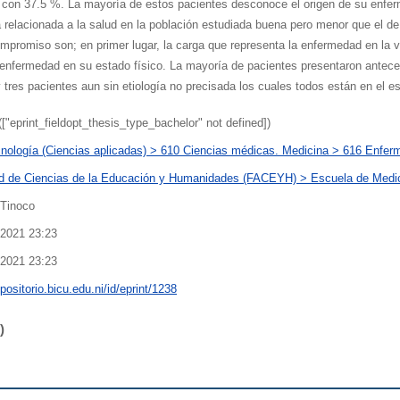
 con 37.5 %. La mayoría de estos pacientes desconoce el origen de su enfer
 relacionada a la salud en la población estudiada buena pero menor que el de
romiso son; en primer lugar, la carga que representa la enfermedad en la vi
a enfermedad en su estado físico. La mayoría de pacientes presentaron antec
y tres pacientes aun sin etiología no precisada los cuales todos están en el es
(["eprint_fieldopt_thesis_type_bachelor" not defined])
nología (Ciencias aplicadas) > 610 Ciencias médicas. Medicina > 616 Enfe
d de Ciencias de la Educación y Humanidades (FACEYH) > Escuela de Medic
 Tinoco
2021 23:23
2021 23:23
epositorio.bicu.edu.ni/id/eprint/1238
)