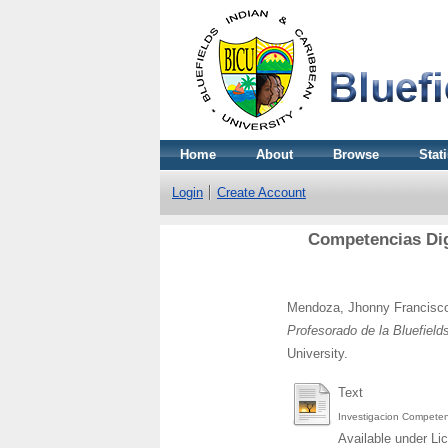
Home
About
Browse
Stati
Login
Create Account
Competencias Digi
Mendoza, Jhonny Francisc
Profesorado de la Bluefield
University.
Text
Investigacion Competenc
Available under L