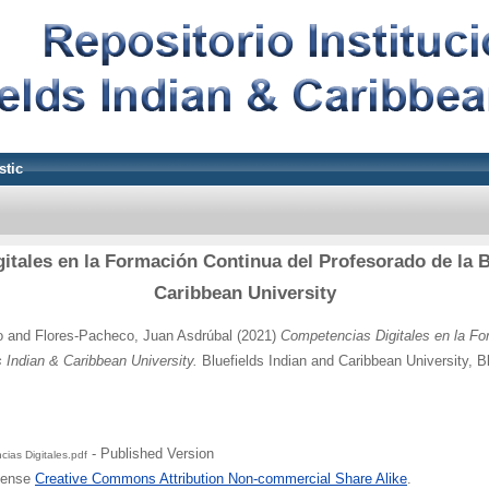
stic
tales en la Formación Continua del Profesorado de la B
Caribbean University
o
and
Flores-Pacheco, Juan Asdrúbal
(2021)
Competencias Digitales en la Fo
s Indian & Caribbean University.
Bluefields Indian and Caribbean University, B
- Published Version
ias Digitales.pdf
icense
Creative Commons Attribution Non-commercial Share Alike
.