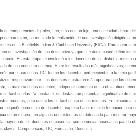
ollo de competencias digitales, son, más que un lujo, una necesidad dentro de
poderosa razón, ha motivado la realización de una investigación dirigida al a
centes de la Bluefields Indian & Caribbean University (BICU). Para lograr esto
tipo de investigación de tipo descriptiva ya que el estudio buscó definir las c
estudio. En esta etapa se involucró a los docentes de los distintos recintos u
enado de una encuesta en línea. Entre los resultados más significativos, se e
rés por el uso de las TIC, fueron los docentes pertenecientes a la etnia garíf
estizos, respectivamente. Los docentes mostraron más apertura que las docen
sto, la mayoría de los docentes, independientemente de su etnia, dicen tene
s es fácil usarlas. No obstante, se destaca un porcentaje significativo de mae
estos recursos, pero que si les es fácil el uso de los mismos. En relación a l
un pequeño porcentaje de docentes, expreso haber recibido formación para es
cia de un recurso, en algunos contextos, es un detonando para mostrar mayor
a mayoría de los docentes no posee las competencias necesarias para la util
as claves: Competencias, TIC, Formación, Docencia