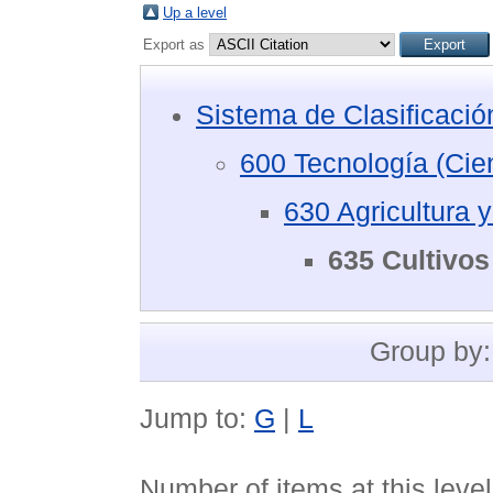
Up a level
Export as
Sistema de Clasificaci
600 Tecnología (Cie
630 Agricultura 
635 Cultivos 
Group by
Jump to:
G
|
L
Number of items at this leve