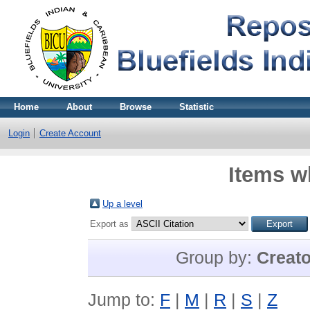
Home
About
Browse
Statistic
Login
Create Account
Items w
Up a level
Export as
Group by:
Creat
Jump to:
F
|
M
|
R
|
S
|
Z