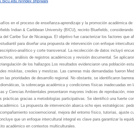
as.bicu.edu.ni/index.php/wani
esafíos en el proceso de enseñanza-aprendizaje y la promoción académica de 
elds Indian & Caribbean University (BICU), recinto Bluefields, considerando l
a del Caribe Sur de Nicaragua. El objetivo fue caracterizar los factores que a
tudiantil para diseñar una propuesta de intervención con enfoque intercultur
scriptivo-analítico y corte transversal. La recolección de datos incluyó encu
rectivos, análisis de registros académicos y revisión documental. Se aplicaron
 triangulación de los hallazgos.Los resultados evidenciaron una población estu
des miskitas, creoles y mestizas. Las carreras más demandadas fueron Medi
con las prioridades de desarrollo regional. No obstante, se identificaron barrer
s idiomáticas, la sobrecarga académica y condiciones físicas inadecuadas en 
 y Ciencias Ambientales presentaron mayores índices de reprobación, mien
prácticas gracias a metodologías participativas. Se identificó una fuerte corr
o académico. La propuesta de intervención abarca ocho ejes estratégicos: ped
acompañamiento socioemocional, mejora del entorno físico, tutorías, ajuste cu
ncluye que un enfoque intercultural integral es clave para garantizar la equida
xito académico en contextos multiculturales.