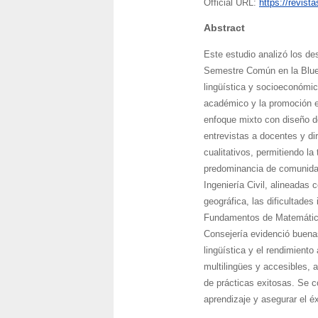
Official URL:
https://revist
Abstract
Este estudio analizó los d
Semestre Común en la Bluefi
lingüística y socioeconómic
académico y la promoción es
enfoque mixto con diseño de
entrevistas a docentes y di
cualitativos, permitiendo la
predominancia de comunida
Ingeniería Civil, alineadas 
geográfica, las dificultade
Fundamentos de Matemáticas
Consejería evidenció buenas 
lingüística y el rendimient
multilingües y accesibles, 
de prácticas exitosas. Se co
aprendizaje y asegurar el é