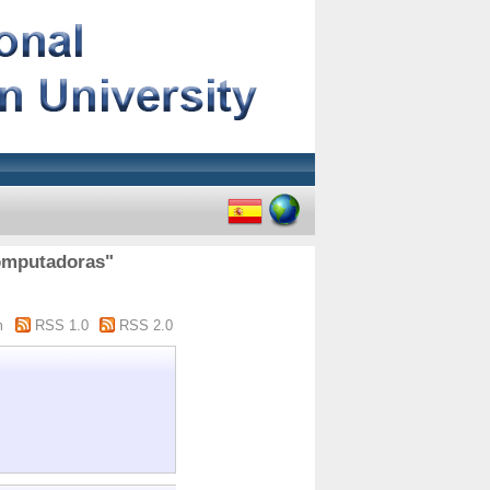
computadoras"
m
RSS 1.0
RSS 2.0