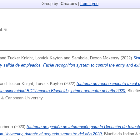
Group by:
Creators
|
Item Type
el:
6
.
and
Tucker Knight, Lorvick Kayton
and
Sambola, Dexon Mckensy
(2022)
Sis
a y salida de empleados. Facial recognition system to control the entry and ex
and
Tucker Knight, Lorvick Kayton
(2022)
Sistema de reconocimiento facial d
la universidad BICU recinto Bluefields, primer semestre del año 2020.
Bluefie
n & Caribbean University.
orberto
(2023)
Sistema de gestión de información para la Dirección de Invest
an University, durante el segundo semestre del año 2020.
Bluefields Indian & 