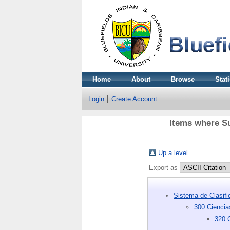
Home
About
Browse
Stati
Login
Create Account
Items where Su
Up a level
Export as
Sistema de Clasif
300 Ciencia
320 C