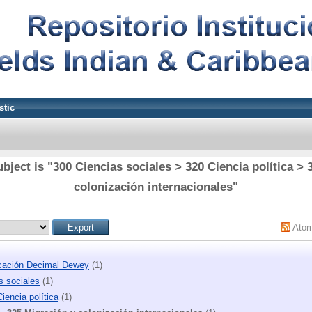
stic
bject is "300 Ciencias sociales > 320 Ciencia política > 
colonización internacionales"
Ato
icación Decimal Dewey
(1)
s sociales
(1)
iencia política
(1)