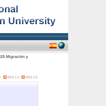
325 Migración y
m
RSS 1.0
RSS 2.0