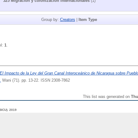
325 Migración y colonización internacionales
(1)
Group by:
Creators
|
Item Type
el:
1
.
El Impacto de la Ley del Gran Canal Interoceánico de Nicaragua sobre Puebl
.
Wani (71). pp. 13-22. ISSN 2308-7862
This list was generated on
Thu
(BICU).
2019