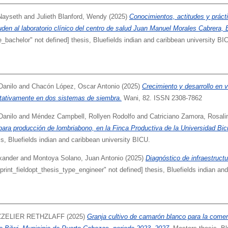
Nayseth
and
Julieth Blanford, Wendy
(2025)
Conocimientos, actitudes y prác
den al laboratorio clínico del centro de salud Juan Manuel Morales Cabrera, 
e_bachelor" not defined] thesis, Bluefields indian and caribbean university BI
Danilo
and
Chacón López, Oscar Antonio
(2025)
Crecimiento y desarrollo en 
tativamente en dos sistemas de siembra.
Wani, 82. ISSN 2308-7862
Danilo
and
Méndez Campbell, Rollyen Rodolfo
and
Catriciano Zamora, Rosali
 para producción de lombriabono, en la Finca Productiva de la Universidad Bi
s, Bluefields indian and caribbean university BICU.
xander
and
Montoya Solano, Juan Antonio
(2025)
Diagnóstico de infraestruct
print_fieldopt_thesis_type_engineer" not defined] thesis, Bluefields indian an
ZZELIER RETHZLAFF
(2025)
Granja cultivo de camarón blanco para la com