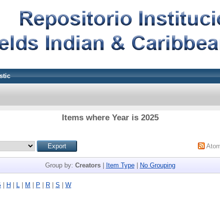
stic
Items where Year is 2025
Ato
Group by:
Creators
|
Item Type
|
No Grouping
G
|
H
|
L
|
M
|
P
|
R
|
S
|
W