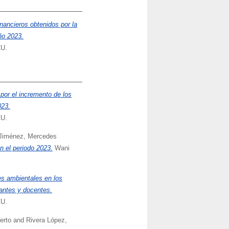
inancieros obtenidos por la
ño 2023.
CU.
or el incremento de los
023.
CU.
Jiménez, Mercedes
n el periodo 2023.
Wani
es ambientales en los
antes y docentes.
CU.
erto
and
Rivera López,