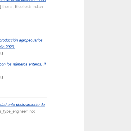
 thesis, Bluefields indian
 producción agropecuarios
lio 2023.
CU.
con los números enteros, II
CU.
lidad ante deslizamiento de
is_type_engineer" not