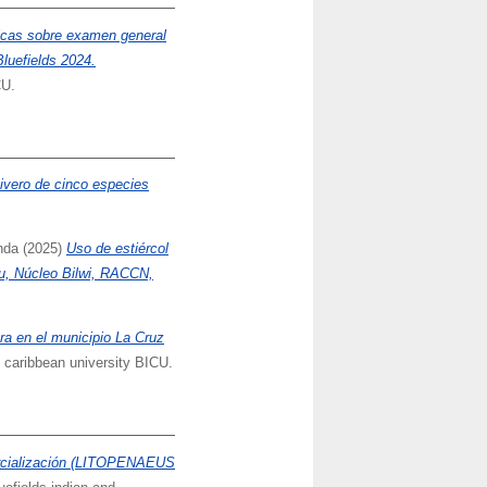
ticas sobre examen general
Bluefields 2024.
CU.
vivero de cinco especies
nda
(2025)
Uso de estiércol
cu, Núcleo Bilwi, RACCN,
ura en el municipio La Cruz
d caribbean university BICU.
ercialización (LITOPENAEUS