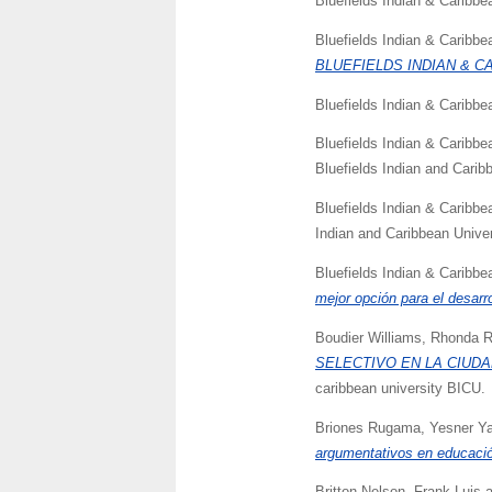
Bluefields Indian & Caribbe
Bluefields Indian & Caribbe
BLUEFIELDS INDIAN & CA
Bluefields Indian & Caribbe
Bluefields Indian & Caribbe
Bluefields Indian and Carib
Bluefields Indian & Caribbe
Indian and Caribbean Univer
Bluefields Indian & Caribbe
mejor opción para el desarro
Boudier Williams, Rhonda 
SELECTIVO EN LA CIUDA
caribbean university BICU.
Briones Rugama, Yesner Ya
argumentativos en educació
Britton Nelson, Frank Luis
a