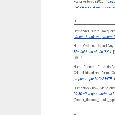
Fanor Antonio
(2025)
Innova
Rally Nacional de Innovaci
H
Hernández Huete, Jacquelin
cáncer de próstata, sector
Hilton Ordoñez, Iankel Nay
Bluefields en el año 2024.
[
BICU.
Huete Fuentes, Armando J
Crishol Idaldri
and
Fletes G
propuesta por NICAMATE: u
Humphrys Chow, Nisha
an
20-30 años que acuden al la
["eprint_fieldopt_thesis_typ
L