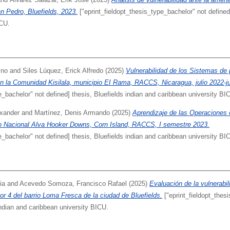
n Pedro, Bluefields, 2023.
["eprint_fieldopt_thesis_type_bachelor" not defined]
ICU.
ino
and
Siles Lúquez, Erick Alfredo
(2025)
Vulnerabilidad de los Sistemas de
 en la Comunidad Kisilala, municipio EI Rama, RACCS, Nicaragua, julio 2022-ju
e_bachelor" not defined] thesis, Bluefields indian and caribbean university BI
exander
and
Martínez, Denis Armando
(2025)
Aprendizaje de las Operaciones 
to Nacional Alva Hooker Downs, Corn Island, RACCS, I semestre 2023.
e_bachelor" not defined] thesis, Bluefields indian and caribbean university BI
ia
and
Acevedo Somoza, Francisco Rafael
(2025)
Evaluación de la vulnerabi
tor 4 del barrio Loma Fresca de la ciudad de Bluefields.
["eprint_fieldopt_thes
indian and caribbean university BICU.