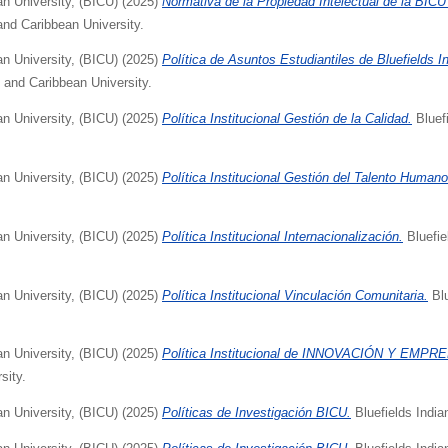
an University, (BICU)
(2025)
Normativa de la Propiedad Intelectual de la BIC
and Caribbean University.
an University, (BICU)
(2025)
Política de Asuntos Estudiantiles de Bluefields 
 and Caribbean University.
an University, (BICU)
(2025)
Política Institucional Gestión de la Calidad.
Bluef
an University, (BICU)
(2025)
Política Institucional Gestión del Talento Humano
an University, (BICU)
(2025)
Política Institucional Internacionalización.
Bluefie
an University, (BICU)
(2025)
Política Institucional Vinculación Comunitaria.
Blu
an University, (BICU)
(2025)
Política Institucional de INNOVACIÓN Y EMP
sity.
an University, (BICU)
(2025)
Políticas de Investigación BICU.
Bluefields India