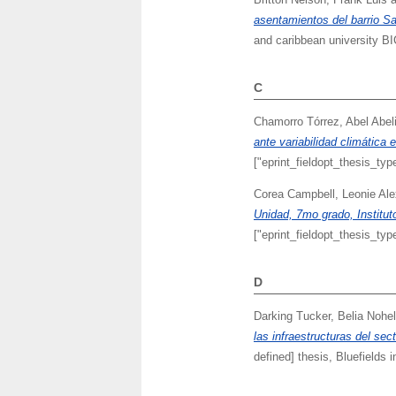
asentamientos del barrio Sa
and caribbean university B
C
Chamorro Tórrez, Abel Abel
ante variabilidad climática
["eprint_fieldopt_thesis_typ
Corea Campbell, Leonie Al
Unidad, 7mo grado, Institu
["eprint_fieldopt_thesis_typ
D
Darking Tucker, Belia Nohel
las infraestructuras del sec
defined] thesis, Bluefields 