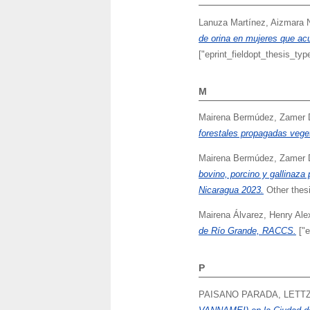
Lanuza Martínez, Aizmara 
de orina en mujeres que acu
["eprint_fieldopt_thesis_typ
M
Mairena Bermúdez, Zamer 
forestales propagadas vege
Mairena Bermúdez, Zamer 
bovino, porcino y gallinaza
Nicaragua 2023.
Other thesi
Mairena Álvarez, Henry Ale
de Río Grande, RACCS.
["e
P
PAISANO PARADA, LETT