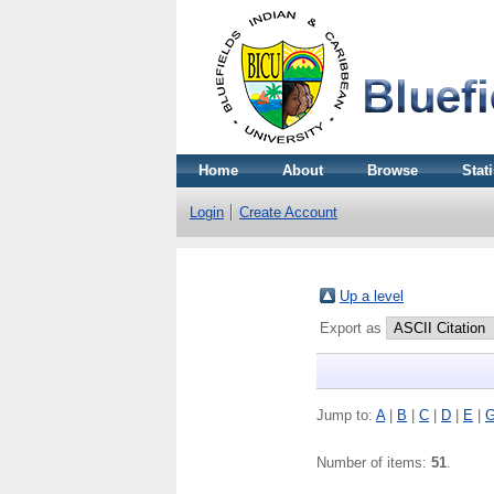
Home
About
Browse
Stati
Login
Create Account
Up a level
Export as
Jump to:
A
|
B
|
C
|
D
|
E
|
Number of items:
51
.