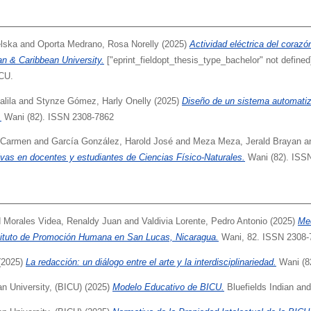
elska
and
Oporta Medrano, Rosa Norelly
(2025)
Actividad eléctrica del corazó
ian & Caribbean University.
["eprint_fieldopt_thesis_type_bachelor" not defined]
ICU.
lila
and
Stynze Gómez, Harly Onelly
(2025)
Diseño de un sistema automatiz
.
Wani (82). ISSN 2308-7862
l Carmen
and
García González, Harold José
and
Meza Meza, Jerald Brayan
a
tivas en docentes y estudiantes de Ciencias Físico-Naturales.
Wani (82). ISS
d
Morales Videa, Renaldy Juan
and
Valdivia Lorente, Pedro Antonio
(2025)
Med
nstituto de Promoción Humana en San Lucas, Nicaragua.
Wani, 82. ISSN 2308-
(2025)
La redacción: un diálogo entre el arte y la interdisciplinariedad.
Wani (8
an University, (BICU)
(2025)
Modelo Educativo de BICU.
Bluefields Indian and