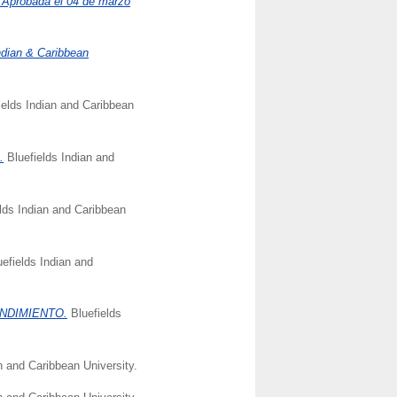
U Aprobada el 04 de marzo
Indian & Caribbean
ields Indian and Caribbean
.
Bluefields Indian and
lds Indian and Caribbean
efields Indian and
RENDIMIENTO.
Bluefields
n and Caribbean University.