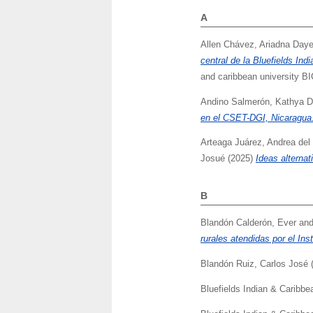
A
Allen Chávez, Ariadna Day
central de la Bluefields Ind
and caribbean university B
Andino Salmerón, Kathya Da
en el CSET-DGI, Nicaragua
Arteaga Juárez, Andrea de
Josué
(2025)
Ideas alterna
B
Blandón Calderón, Ever
an
rurales atendidas por el I
Blandón Ruiz, Carlos José
Bluefields Indian & Caribbe