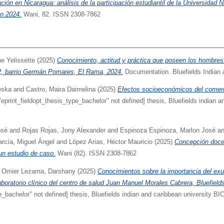
ción en Nicaragua: análisis de la participación estudiantil de la Universidad N
ón 2024.
Wani, 82. ISSN 2308-7862
e Yelissette
(2025)
Conocimiento, actitud y práctica que poseen los hombres
 2, barrio Germán Pomares, El Rama, 2024.
Documentation. Bluefields Indian 
eska
and
Castro, Maira Daimelina
(2025)
Efectos socioeconómicos del comerci
"eprint_fieldopt_thesis_type_bachelor" not defined] thesis, Bluefields indian a
osé
and
Rojas Rojas, Jony Alexander
and
Espinoza Espinoza, Marlon José
a
arcía, Miguel Ángel
and
López Arias, Héctor Mauricio
(2025)
Concepción doce
n estudio de caso.
Wani (82). ISSN 2308-7862
d
Omier Lezama, Darshany
(2025)
Conocimientos sobre la importancia del ex
boratorio clínico del centro de salud Juan Manuel Morales Cabrera, Bluefield
e_bachelor" not defined] thesis, Bluefields indian and caribbean university BI