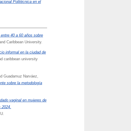
acional Politécnica en el
 entre 40 a 60 años sobre
and Caribbean University.
o informal en la ciudad de
nd caribbean university
nd
Guadamuz Narváez,
nte sobre la metodología
udado vaginal en mujeres de
s 2024.
CU.