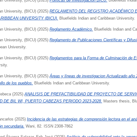
an University, (BICU)
(2025)
Políticas de Investigación BICU.
Bluefields India
an University, (BICU)
(2025)
REGLAMENTO DEL REGISTRO ACADÉMICO E
RIBBEAN UNIVERSITY (BICU).
Bluefields Indian and Caribbean University.
an University, (BICU)
(2025)
Reglamento Académico.
Bluefields Indian and Ca
an University, (BICU)
(2025)
Reglamento de Publicaciones Científicas y Difus
bean University.
an University, (BICU)
(2025)
Reglamentos para la Forma de Culminación de E
sity.
an University, (BICU)
(2025)
Áreas y líneas de investigacion Actualizado año 
llo de los pueblos.
Bluefields Indian and Caribbean University.
Rebeca
(2025)
ANALISIS DE PREFACTIBILIDAD DE PROYECTO DE SERV
D DE BIL WI, PUERTO CABEZAS PERIODO 2023-2028.
Masters thesis, Blu
ncarlos
(2025)
Incidencia de las estrategias de comprensión lectora en el anál
n secundaria.
Wani, 82. ISSN 2308-7862
nd
Álvarez Salazar, Erik José
(2025)
Análisis de vulnerabilidad ante la amen