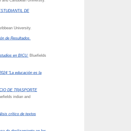
n and Caribbean University.
STUDIANTIL DE
ribbean University.
ión de Resultados.
studios en BICU.
Bluefields
2024 “La educación es la
ICIO DE TRASPORTE
efields indian and
isis crítico de textos
aza de deslizamiento en los