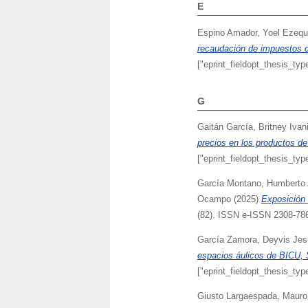
E
Espino Amador, Yoel Ezequ
recaudación de impuestos de
["eprint_fieldopt_thesis_typ
G
Gaitán García, Britney Ivan
precios en los productos de
["eprint_fieldopt_thesis_typ
García Montano, Humberto 
Ocampo
(2025)
Exposición 
(82). ISSN e-ISSN 2308-78
García Zamora, Deyvis Je
espacios áulicos de BICU, 
["eprint_fieldopt_thesis_typ
Giusto Largaespada, Mauro