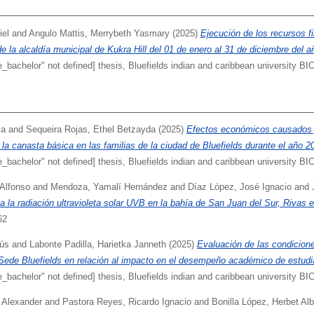
iel
and
Angulo Mattis, Merrybeth Yasmary
(2025)
Ejecución de los recursos f
 la alcaldía municipal de Kukra Hill del 01 de enero al 31 de diciembre del a
e_bachelor" not defined] thesis, Bluefields indian and caribbean university BI
ia
and
Sequeira Rojas, Ethel Betzayda
(2025)
Efectos económicos causados p
 la canasta básica en las familias de la ciudad de Bluefields durante el año 2
e_bachelor" not defined] thesis, Bluefields indian and caribbean university BI
Alfonso
and
Mendoza, Yamalí Hernández
and
Díaz López, José Ignacio
and
a la radiación ultravioleta solar UVB en la bahía de San Juan del Sur, Rivas e
62
sús
and
Labonte Padilla, Harietka Janneth
(2025)
Evaluación de las condicion
Sede Bluefields en relación al impacto en el desempeño académico de estudi
e_bachelor" not defined] thesis, Bluefields indian and caribbean university BI
 Alexander
and
Pastora Reyes, Ricardo Ignacio
and
Bonilla López, Herbet Alb