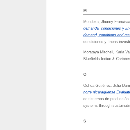
M
Mendoza, Jhonny Francisc
demanda, condiciones y lín
demand, conditions and rese
condiciones y líneas inves
Morataya Mitchell, Karla V
Bluefields Indian & Caribbe
O
Ochoa Gutiérrez, Julia Dam
norte nicaragüense Evaluati
de sistemas de producción m
systems through sustainabil
S