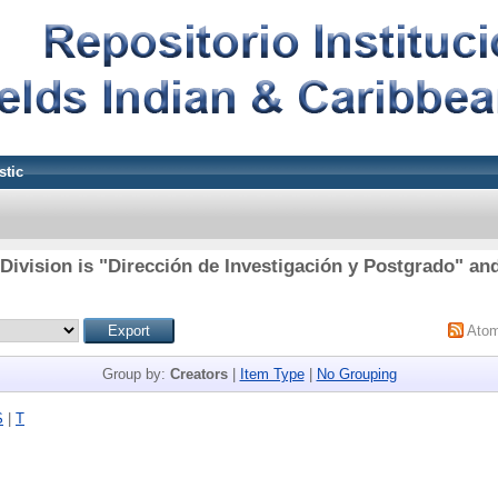
stic
Division is "Dirección de Investigación y Postgrado" and
Ato
Group by:
Creators
|
Item Type
|
No Grouping
S
|
T