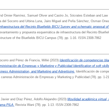
nd
Omier Ramírez, Samuel Oliver
and
Castro Jo, Sócrates Esteban
and
Law 
a del Socorro
and
Urbina Luna, Jairo Miguel
and
Peña Sánchez, Osman Onea
fraestructura del Recinto Bluefields BICU Survey and schematic proposal of i
vantamiento y propuesta esquemática de infraestructura del Recinto Bluefi
structure of the Bluefields BICU Campus (78). pp. 1-16. ISSN 2308-7862
ocorro
and
Pérez de Francia, Millié
(2023)
Identificación de competencias blan
ministración de Empresas y Marketing y Publicidad Identification of soft skill
siness Administration, and Marketing and Advertising.
Identificación de comp
las carreras Administración de Empresas y Marketing y Publicidad (78). pp. 1-
 Javier
and
Díaz Pérez, Adolfo Alejandro
(2023)
Movilidad académica virtual, 
ama PILA.
Revista Wani (78). pp. 1-13. ISSN 2308-7862