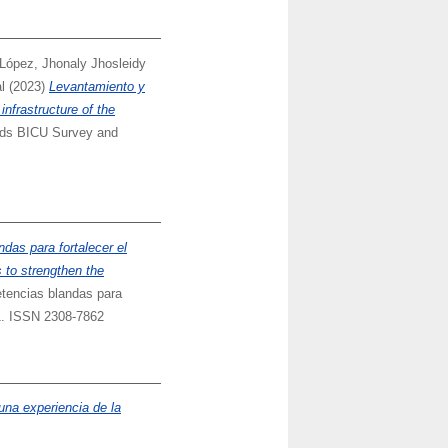
López, Jhonaly Jhosleidy
l
(2023)
Levantamiento y
nfrastructure of the
elds BICU Survey and
das para fortalecer el
s to strengthen the
etencias blandas para
21. ISSN 2308-7862
una experiencia de la