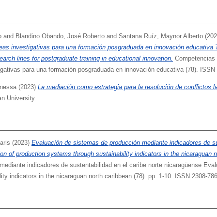
o
and
Blandino Obando, José Roberto
and
Santana Ruíz, Maynor Alberto
(20
eas investigativas para una formación posgraduada en innovación educativa
arch lines for postgraduate training in educational innovation.
Competencias 
tigativas para una formación posgraduada en innovación educativa (78). ISSN
anessa
(2023)
La mediación como estrategia para la resolución de conflictos l
an University.
aris
(2023)
Evaluación de sistemas de producción mediante indicadores de sus
on of production systems through sustainability indicators in the nicaraguan n
ediante indicadores de sustentabilidad en el caribe norte nicaragüense Evalu
ity indicators in the nicaraguan north caribbean (78). pp. 1-10. ISSN 2308-78