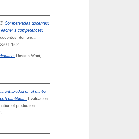
23)
Competencias docentes:
 Teacher´s competences:
docentes: demanda,
 2308-7862
aborales.
Revista Wani,
tentabilidad en el caribe
orth caribbean.
Evaluación
ation of production
62