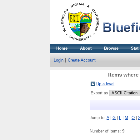
Home
About
Browse
Stati
Login
Create Account
Items where 
Up a level
Export as
Jump to:
A
|
G
|
L
|
M
|
O
|
Number of items:
9
.