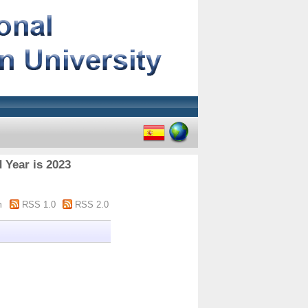
 Year is 2023
m
RSS 1.0
RSS 2.0